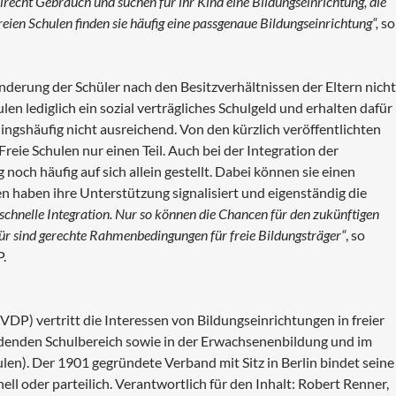
cht Gebrauch und suchen für ihr Kind eine Bildungseinrichtung, die
eien Schulen finden sie häufig eine passgenaue Bildungseinrichtung“,
so
onderung der Schüler nach den Besitzverhältnissen der Eltern nicht
en lediglich ein sozial verträgliches Schulgeld und erhalten dafür
rdingshäufig nicht ausreichend. Von den kürzlich veröffentlichten
reie Schulen nur einen Teil. Auch bei der Integration der
 noch häufig auf sich allein gestellt. Dabei können sie einen
en haben ihre Unterstützung signalisiert und eigenständig die
e schnelle Integration. Nur so können die Chancen für den zukünftigen
ür sind gerechte Rahmenbedingungen für freie Bildungsträger“
, so
.
DP) vertritt die Interessen von Bildungseinrichtungen in freier
ldenden Schulbereich sowie in der Erwachsenenbildung und im
en). Der 1901 gegründete Verband mit Sitz in Berlin bindet seine
ll oder parteilich. Verantwortlich für den Inhalt: Robert Renner,