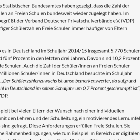
es Statistischen Bundesamtes haben gezeigt, dass die Zahl der
ahlen an Freien Schulen bundesweit wieder zugelegt haben. Im
n, begrüßt der Verband Deutscher Privatschulverbände e.V. (VDP)
äufiger Schülerzahlen Freie Schulen immer häufiger von Eltern
es in Deutschland im Schuljahr 2014/15 insgesamt 5.770 Schule
nd fünf Prozent in den letzten drei Jahren. Davon sind 10,2 Prozent
e Schulen. Auch die Zahl der Schüler/innen an Freien Schulen
1 Millionen Schüler/innen in Deutschland besuchte im Schuljahr
.
„Der Schülerzahlenzuwachs ist umso bemerkenswerter, da aufgrund
 in Deutschland im selben Schuljahr um 0,7 Prozent geschrumpft ist‘‘
VDP.
spielt bei vielen Eltern der Wunsch nach einer individuellen
 mit den Lehren und der Schulleitung, ein motivierendes Lernumfe
ind gefragt. Diese Anforderungen erfüllen Freie Schulen. Sie
iche Rahmenbedingungen, wie zum Beispiel im Bereich der digitalen