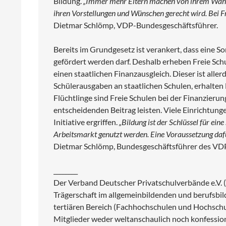
Bildung.
„Immer mehr Eltern machen von ihrem Wahlre
ihren Vorstellungen und Wünschen gerecht wird. Bei Fr
Dietmar Schlömp, VDP-Bundesgeschäftsführer.
Bereits im Grundgesetz ist verankert, dass eine S
gefördert werden darf. Deshalb erheben Freie Schul
einen staatlichen Finanzausgleich. Dieser ist alle
Schülerausgaben an staatlichen Schulen, erhalten F
Flüchtlinge sind Freie Schulen bei der Finanzierung
entscheidenden Beitrag leisten. Viele Einrichtung
Initiative ergriffen.
„Bildung ist der Schlüssel für ein
Arbeitsmarkt genutzt werden. Eine Voraussetzung daf
Dietmar Schlömp, Bundesgeschäftsführer des VDP
________
Der Verband Deutscher Privatschulverbände e.V. (V
Trägerschaft im allgemeinbildenden und berufsbi
tertiären Bereich (Fachhochschulen und Hochschul
Mitglieder weder weltanschaulich noch konfessione