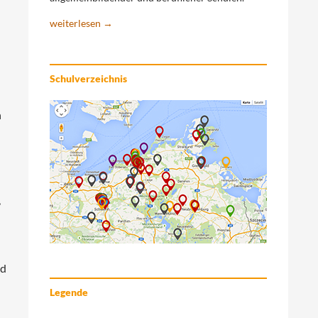
weiterlesen →
Schulverzeichnis
n
,
ld
Legende