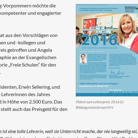
urg-Vorpommern möchte die
 kompetenter und engagierter
hat aus den Vorschlägen von
nnen und -kollegen und
reis getroffen und Angela
raphie an der Evangelischen
rie „Freie Schulen“ für den
.
denten, Erwin Sellering, und
 Lehrerinnen des Jahres
d in Höhe von 2.500 Euro. Das
Plakat zum Lehrerpreis 2016 (c)
Bildungsministerium M-V
stellt auch das Preisgeld für den
ist eine tolle Lehrerin, weil sie Unterricht mache, der nie langweilig sei,