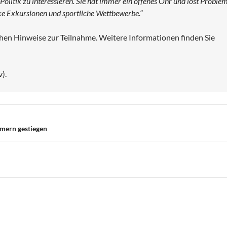
r Politik zu interessieren. Sie hat immer ein offenes Ohr und löst Proble
e Exkursionen und sportliche Wettbewerbe.
“
ichen Hinweise zur Teilnahme. Weitere Informationen finden Sie
).
mern gestiegen