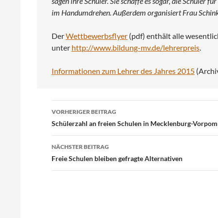
sagen ihre Schüler. Sie schaffe es sogar, die Schüler fü
im Handumdrehen. Außerdem organisiert Frau Schink
Der
Wettbewerbsflyer
(pdf) enthält alle wesentl
unter
http://www.bildung-mv.de/lehrerpreis
.
Informationen zum Lehrer des Jahres 2015
(Archiv
Beitragsnavigation
VORHERIGER BEITRAG
Schülerzahl an freien Schulen in Mecklenburg-Vorpom
NÄCHSTER BEITRAG
Freie Schulen bleiben gefragte Alternativen