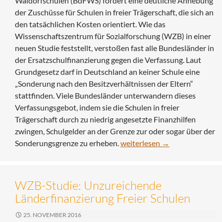
Waldorfschulen (BdFWS) fordert eine deutliche Anhebung
der Zuschüsse für Schulen in freier Trägerschaft, die sich an
den tatsächlichen Kosten orientiert. Wie das
Wissenschaftszentrum für Sozialforschung (WZB) in einer
neuen Studie feststellt, verstoßen fast alle Bundesländer in
der Ersatzschulfinanzierung gegen die Verfassung. Laut
Grundgesetz darf in Deutschland an keiner Schule eine
„Sonderung nach den Besitzverhältnissen der Eltern“
stattfinden. Viele Bundesländer unterwandern dieses
Verfassungsgebot, indem sie die Schulen in freier
Trägerschaft durch zu niedrig angesetzte Finanzhilfen
zwingen, Schulgelder an der Grenze zur oder sogar über der
Länder missachten Grundgesetz
Sonderungsgrenze zu erheben.
weiterlesen
→
WZB-Studie: Unzureichende
Länderfinanzierung Freier Schulen
25. NOVEMBER 2016