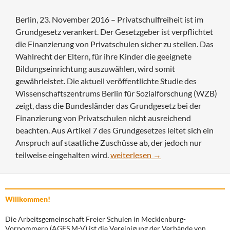
Berlin, 23. November 2016 – Privatschulfreiheit ist im
Grundgesetz verankert. Der Gesetzgeber ist verpflichtet
die Finanzierung von Privatschulen sicher zu stellen. Das
Wahlrecht der Eltern, für ihre Kinder die geeignete
Bildungseinrichtung auszuwählen, wird somit
gewährleistet. Die aktuell veröffentlichte Studie des
Wissenschaftszentrums Berlin für Sozialforschung (WZB)
zeigt, dass die Bundesländer das Grundgesetz bei der
Finanzierung von Privatschulen nicht ausreichend
beachten. Aus Artikel 7 des Grundgesetzes leitet sich ein
Anspruch auf staatliche Zuschüsse ab, der jedoch nur
WZB-Studie: Unzureichende Lände
teilweise eingehalten wird.
weiterlesen
→
Willkommen!
Die Arbeitsgemeinschaft Freier Schulen in Mecklenburg-
Vorpommern (AGFS M-V) ist die Vereinigung der Verbände von