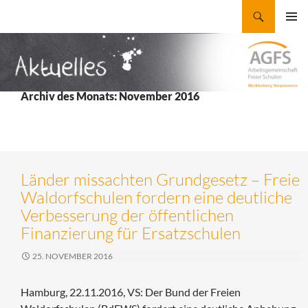
Zum
Suchen
AGFS Mecklenburg-Vorpommern
Inhalt
PRIMÄR
springen
MENÜ
Archiv des Monats: November 2016
Länder missachten Grundgesetz – Freie
Waldorfschulen fordern eine deutliche
Verbesserung der öffentlichen
Finanzierung für Ersatzschulen
25. NOVEMBER 2016
Hamburg, 22.11.2016, VS: Der Bund der Freien