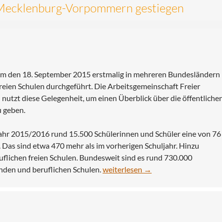
n Mecklenburg-Vorpommern gestiegen
 um den 18. September 2015 erstmalig in mehreren Bundesländern
eien Schulen durchgeführt. Die Arbeitsgemeinschaft Freier
zt diese Gelegenheit, um einen Überblick über die öffentliche
u geben.
r 2015/2016 rund 15.500 Schülerinnen und Schüler eine von 76
. Das sind etwa 470 mehr als im vorherigen Schuljahr. Hinzu
lichen freien Schulen. Bundesweit sind es rund 730.000
Schülerzahl an freien Schulen in 
enden und beruflichen Schulen.
weiterlesen
→