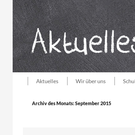
Zum
Inhalt
springen
Suchen
Aktuelles
Wir über uns
Schu
AGFS Mecklenburg-Vorpommern
Archiv des Monats: September 2015