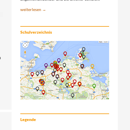
weiterlesen →
Schulverzeichnis
n
Mecklenburg-Vorpommern gestiegen
Legende